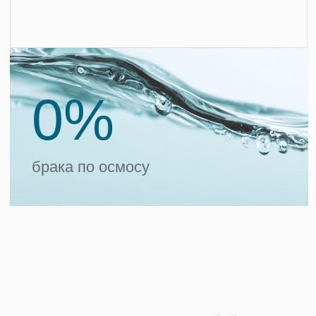
Защита дна чаши от вымывания
грунта
Выдерживает нагрузку 2 МПа
Утепление дна чаши
Возможность установки на гравий
Защита от проседания дна чаши
при незначительном движении
грунта
Врезка закладных на производстве
Утепление чаши
Чаша утепляется
пенополиуретаном 40 плотности,