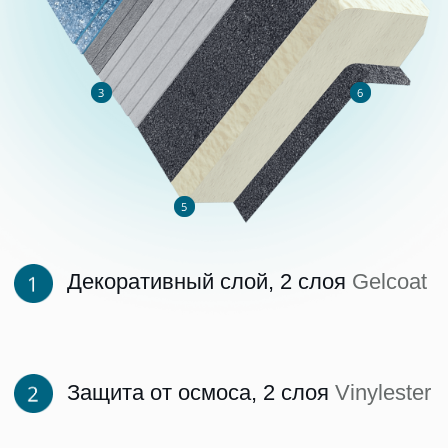
Email
info@laguna-pools.ru
Готовы выбрать бассейн?
Мы в социальных сетях
+7
Подтверждаю
согласие на обработку
персональных данных
и ознакомление
с
Политикой конфиденциальности