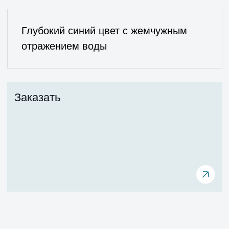
Винилэфирная смола в 2 слоя
в ламинате чаши позволяет
создать лучшую защиту
от осмоса и микротрещин.
Со стороны грунта Ваш бассейн
будет тоже защищен
специальным гелькоутом.
Внешний вид бассейна будет
радовать вас долгие годы.
0%
брака по осмосу