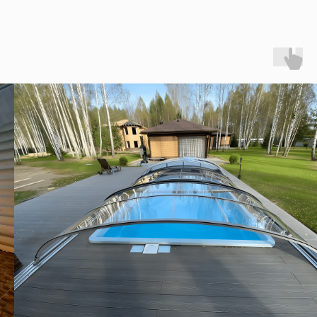
Характеристики
Длина
7 м
Ширина
3,5 м
Глубина
1,5 м
Объём
28,0±0,5 м³
Вес cерия PREMIUM
710 кг