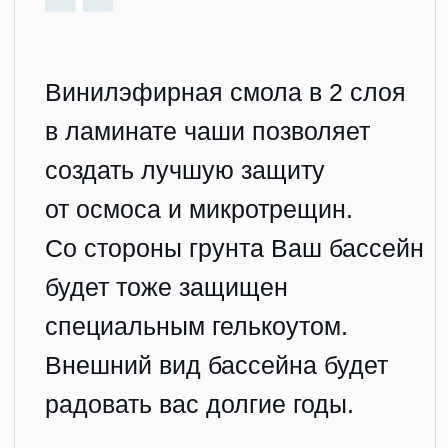
Усиление дна чаши
по технологии Honeycomb
Ребра жесткости служат демпфером
при нагрузках со стороны грунта
и компенсируют ее. Помогают
сохранить геометрию чаши при сливе
воды.
Усиление по технологии
Frozen Guard