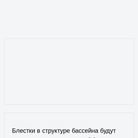
Вода может казаться более прозрачной
и светлой, с лёгкими голубыми или
зелёными бликами, особенно
в солнечную погоду
Заказать