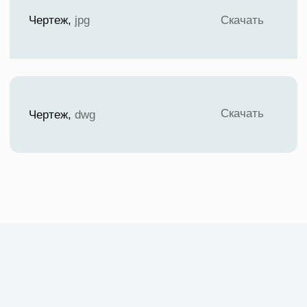
Блестки в структуре бассейна будут
отражать свет, создавая эффект
мерцания и придавая воде
дополнительную яркость и глубину
Заказать