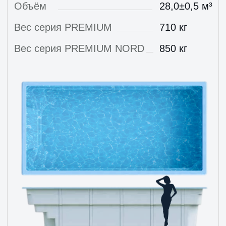
Документы
Скачать
Паспорт Бассейна,
pdf
Скачать
3D модель,
obj