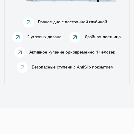
Скачать
Чертеж,
jpg
Скачать
Чертеж,
dwg
Цвета