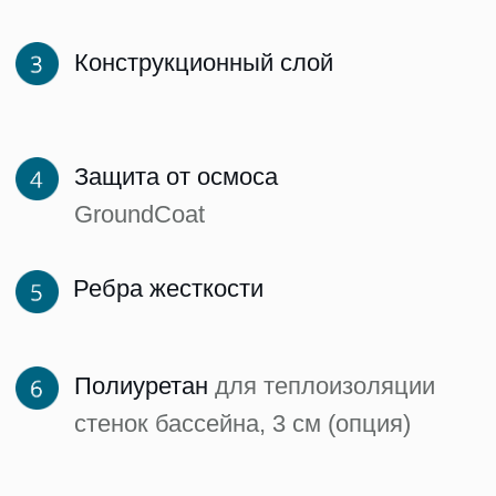
Отправить запрос
Laguna Pools
Производство
Композитные бассейны
О нас
и купели
Технологии
Плавательный СПА
Почему Laguna Pools
Купель Hot Tub