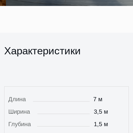
Вес cерия PREMIUM NORD
850 кг
Ровное дно с постоянной глубиной
2 угловых дивана
Двойная лестница
Активное купание одновременно 4 человек
Безопасные ступени с AntiSlip покрытием