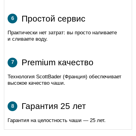
Телефон
8 800 550-74-55
Email
info@laguna-pools.ru
Готовы выбрать купель?