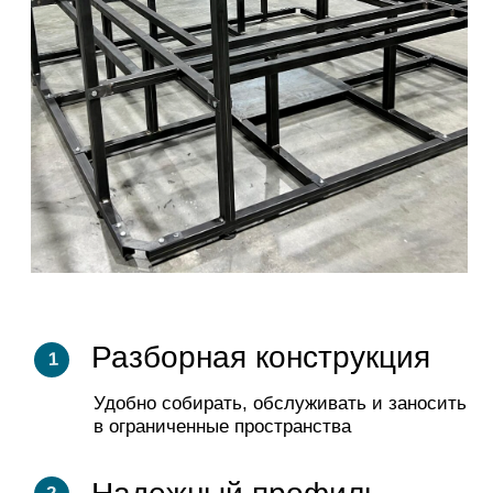
Laguna Pools
Производство
Композитные бассейны
О нас
и купели
Технологии
Плавательный СПА
Почему Laguna Pools
Купель Hot Tub
Какие бывают бассейны ?
Капсула для флоатинга
Архитекторам
Мебель для бассейна
Портфолио
Водные аттракционы
Дилеры
Оборудование
для бассейна
Портал для дилеров
Кашпо
Обливное устройство