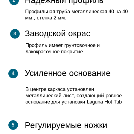
Услуги
Покрывала для бассейна
Бордюрный камень
Доставка
Террасы для бассейна
Сервисное
Техническое помещение
обслуживание
ecoFINISH ™
info@laguna-pools.ru
8 800 550-74-55
8 499 686-14-04
Отдел по работе
Розничный отдел
с дилерами
Продавец оставляет за собой право отказать в заключении договора купли-
продажи в соответствии со ст. 421 ГК РФ. Подробности уточняйте у менеджера.
© Laguna Pools, 2026