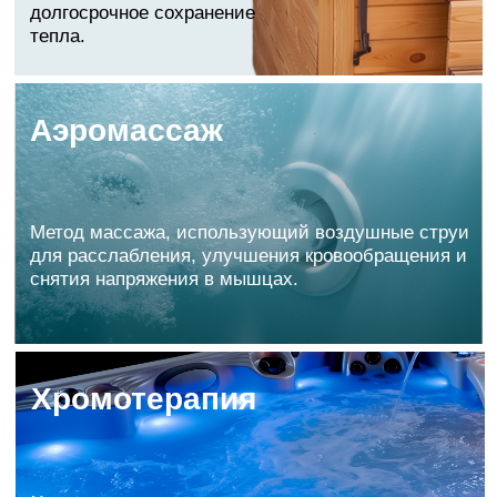
Premium качество
7
Технология ScottBader (Франция) обеспечивает
высокое качество чаши.
Гарантия 25 лет
8
Гарантия на целостность чаши — 25 лет.
Прочный каркас для
чаши