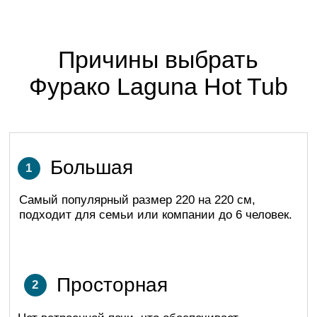
Заводской окрас
3
Профиль имеет грунтовочное и
лакокрасочное покрытие
Усиленное основание
4
В центре каркаса установлен
металлический лист, создающий ровное
основание для установки Laguna Hot Tub
Регулируемые ножки
5