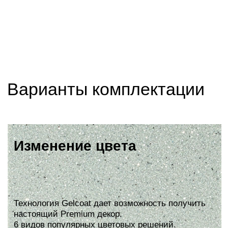
для расслабления, улучшения кровообращения
и снятия мышечного напряжения.
Причины выбрать
Фурако Laguna Hot Tub
Большая
1
Самый популярный размер 220 на 220 см,
подходит для семьи или компании до 6 человек.
Просторная
2