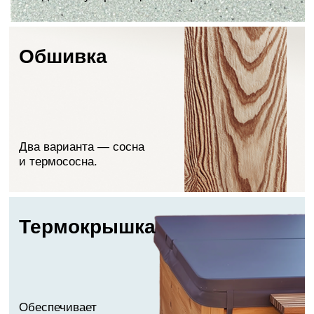
Нет встроенной печи, что обеспечивает
максимальное внутреннее пространство.
Удобная
3
Спинка наклонена на 7°, а высота полока
сбалансирована для длительного отдыха.
Мощная печь 70 кв.
4
Через 1,5–2 часа вода будет нагрета.
Простой монтаж
5
Занимает не более 1 часа после доставки
купели.
Простой сервис
6
Практически нет затрат: вы просто наливаете
и сливаете воду.