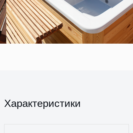
Глубина
1 м
Декор
Гелькоут 2 слоя
Мощность печи
45 кВТ - 70 кВТ
Нержавеющая
Материал печи
сталь
Широкая лестница