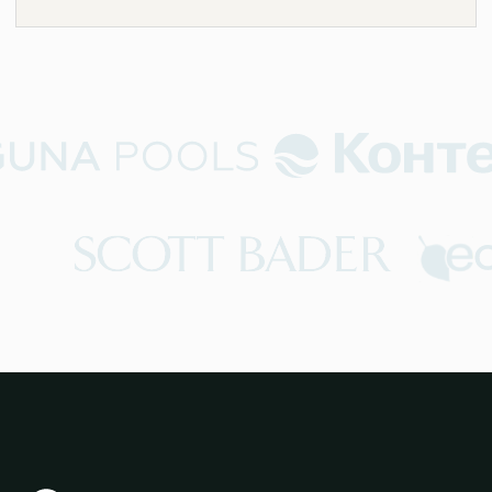
Купель Hot Tub
Какие бывают бассейны ?
Капсула для флоатинга
Архитекторам
Мебель для бассейна
Портфолио
Водные аттракционы
Дилеры
Оборудование
для бассейна
Портал для дилеров
Кашпо
Обливное устройство
Услуги
Покрывала для бассейна
Бордюрный камень
Доставка
Террасы для бассейна
Сервисное
Техническое помещение
обслуживание
ecoFINISH ™
info@laguna-pools.ru