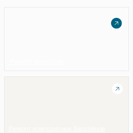
Laguna Pools
Производство
Композитные бассейны
О нас
и купели
Технологии
Плавательный СПА
Почему Laguna Pools